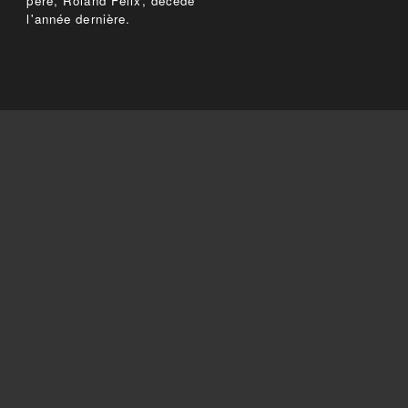
père, Roland Félix, décédé
l'année dernière.