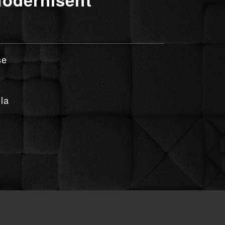
se
la