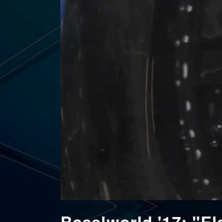
Baselworld '17: "El