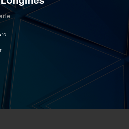
erie
Arc
on