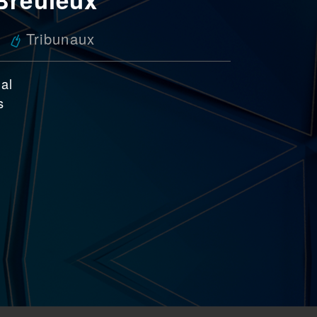
Tribunaux
nal
s