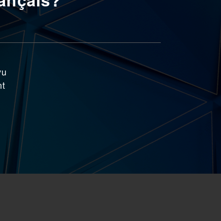
vu
nt