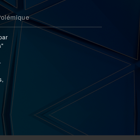
Polémique
par
s"
-
s,