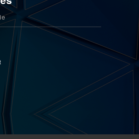
ie
u
t
r