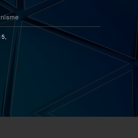
anisme
15,