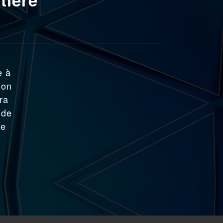
e à
ion
ra
 de
re