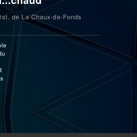
ist. de La Chaux-de-Fonds
ole
du
d
es