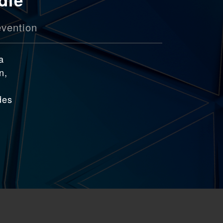
vention
a
n,
des