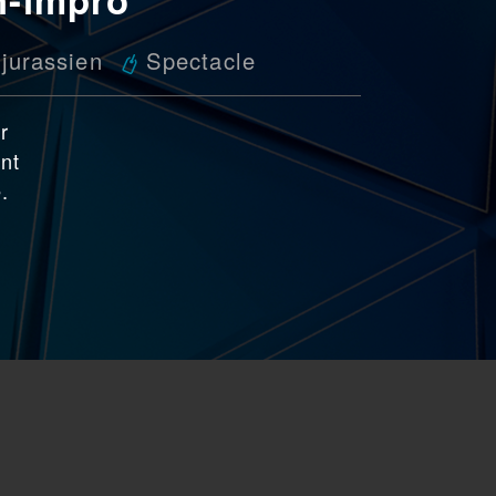
 jurassien
Spectacle
r
nt
.