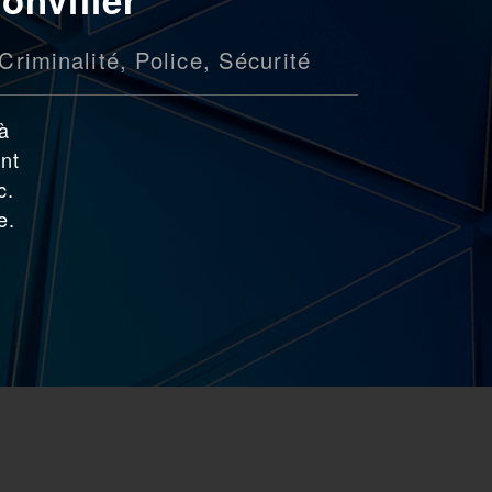
Criminalité
,
Police
,
Sécurité
 à
nt
c.
e.