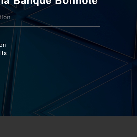
tion
ion
its