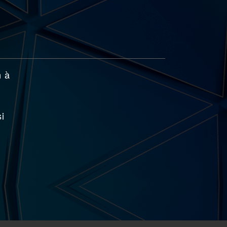
n à
si