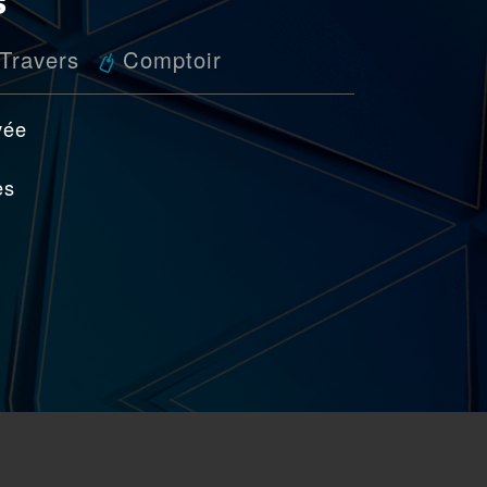
-Travers
Comptoir
vée
es