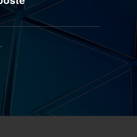
n
.
e