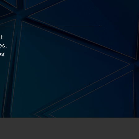
it
es,
ps