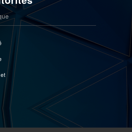
ique
é
e
 et