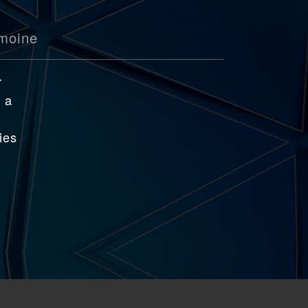
imoine
r
l a
ies