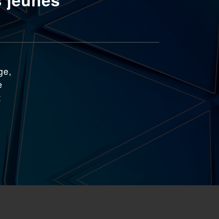
ge,
e
t