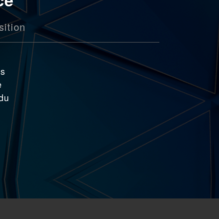
ition
ns
e
 du