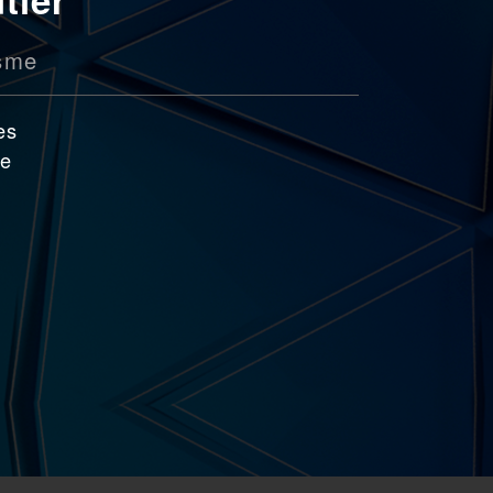
sme
es
re