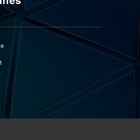
re
t
.