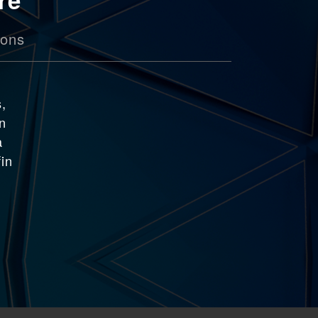
ions
,
on
à
fin