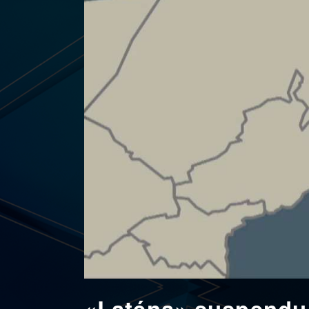
«Laténa» suspendu 