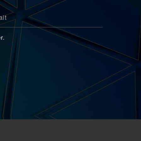
ait
r.