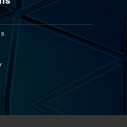
19.
r