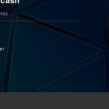
tes
r
er