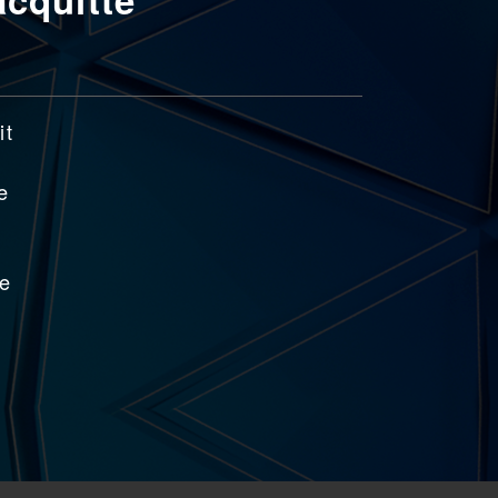
it
e
de