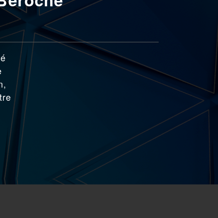
né
e
n,
tre