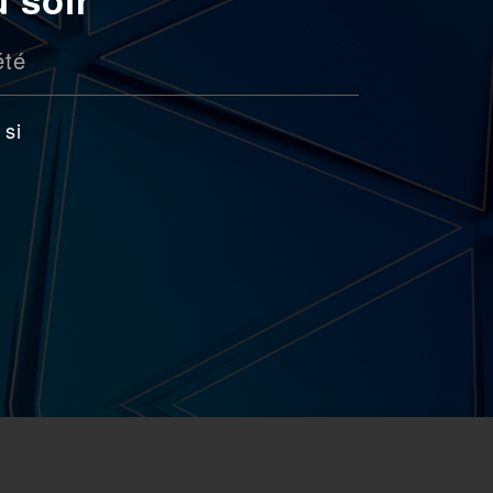
été
 si