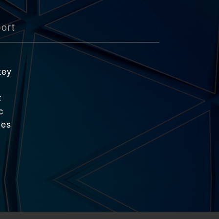
ort
a
tey
t
c
nes