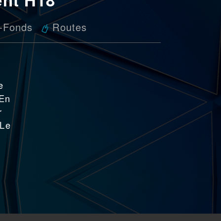
e-Fonds
Routes
e
 En
r
 Le