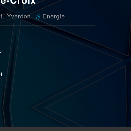
st. Yverdon
Energie
c
e
et