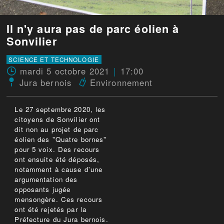
Il n'y aura pas de parc éolien à
Sonvilier
SCIENCE ET TECHNOLOGIE
mardi 5 octobre 2021
17:00
Jura bernois
Environnement
Le 27 septembre 2020, les
citoyens de Sonvilier ont
dit non au projet de parc
éolien des "Quatre bornes"
pour 5 voix. Des recours
ont ensuite été déposés,
notamment à cause d'une
argumentation des
opposants jugée
mensongère. Ces recours
ont été rejetés par la
Préfecture du Jura bernois.