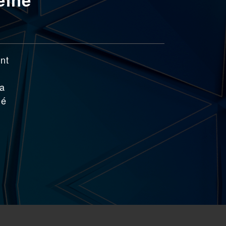
ant
la
hé