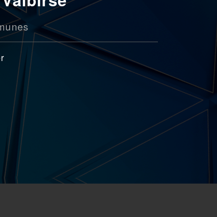
munes
er