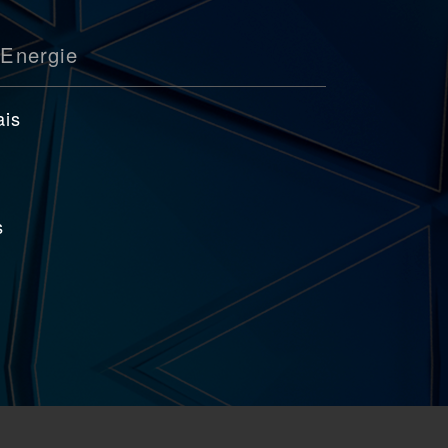
Energie
ais
s