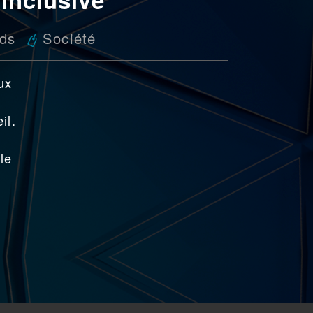
nds
Société
ux
e
il.
le