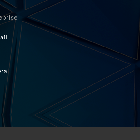
eprise
ail
vra