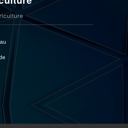
riculture
eau
 de