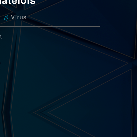
Virus
a
.
e