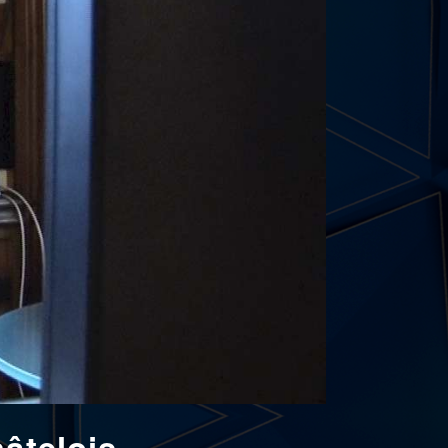
âtelois