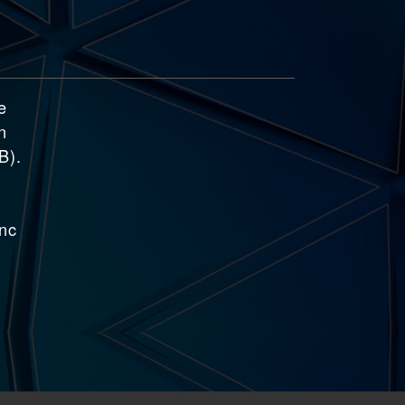
e
n
B).
onc