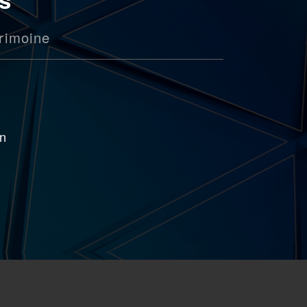
rimoine
on