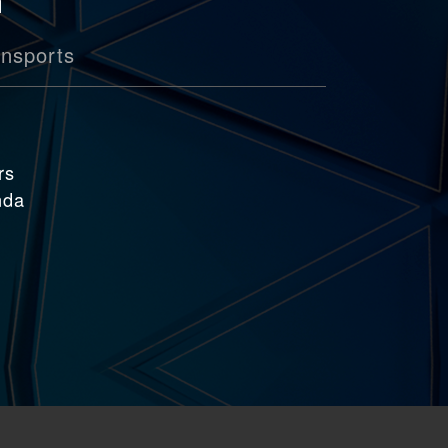
ansports
rs
nda