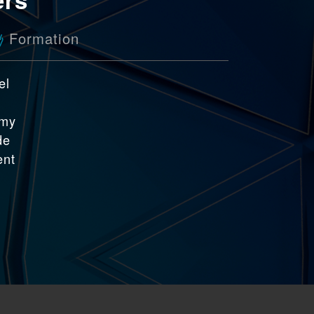
Formation
el
mmy
de
ent