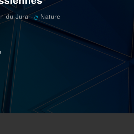
n du Jura
Nature
s