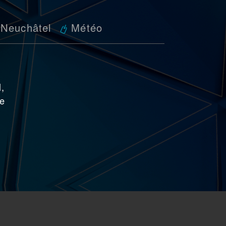
 Neuchâtel
Météo
t
,
ne