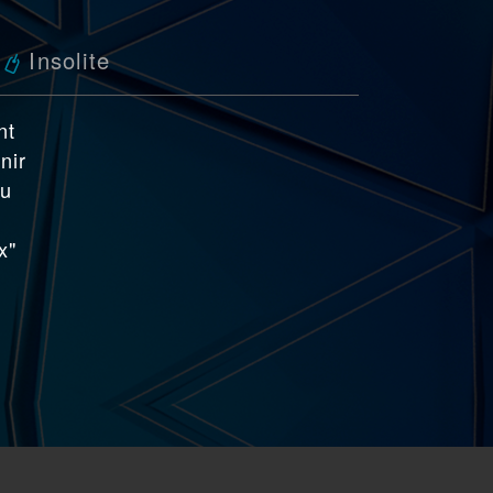
Insolite
nt
nir
du
x"