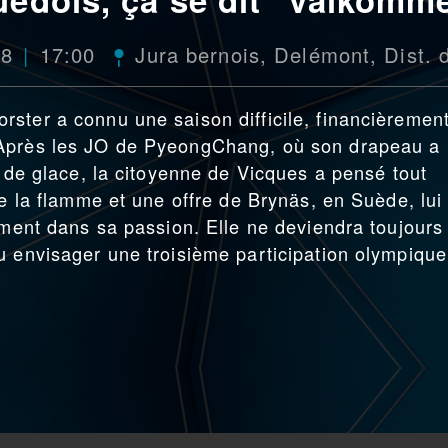
18
17:00
Jura bernois
,
Delémont
,
Dist. 
ster a connu une saison difficile, financièrement
 Après les JO de PyeongChang, où son drapeau a
s de glace, la citoyenne de Vicques a pensé tout
re la flamme et une offre de Brynäs, en Suède, lui
ement dans sa passion. Elle ne deviendra toujours
u envisager une troisième participation olympique