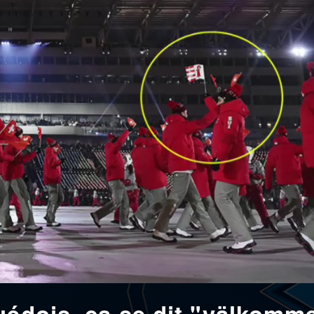
uédois, ça se dit "välkomm